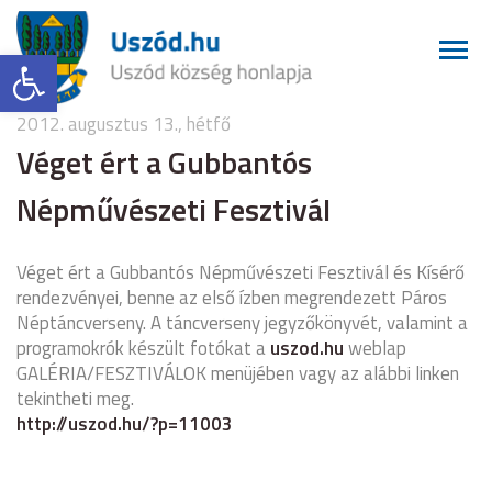
Eszköztár megnyitása
2012. augusztus 13., hétfő
Véget ért a Gubbantós
Népművészeti Fesztivál
Véget ért a Gubbantós Népművészeti Fesztivál és Kísérő
rendezvényei, benne az első ízben megrendezett Páros
Néptáncverseny. A táncverseny jegyzőkönyvét, valamint a
programokrók készült fotókat a
uszod.hu
weblap
GALÉRIA/FESZTIVÁLOK menüjében vagy az alábbi linken
tekintheti meg.
http://uszod.hu/?p=11003