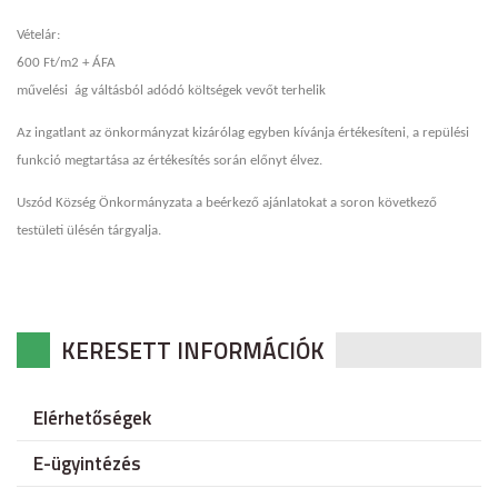
Vételár:
600 Ft/m2 + ÁFA
művelési
ág váltásból adódó költségek vevőt terhelik
Az ingatlant az önkormányzat kizárólag egyben kívánja értékesíteni, a repülési
funkció megtartása az értékesítés során előnyt élvez.
Uszód Község Önkormányzata a beérkező ajánlatokat a soron következő
testületi ülésén tárgyalja.
KERESETT INFORMÁCIÓK
Elérhetőségek
E-ügyintézés