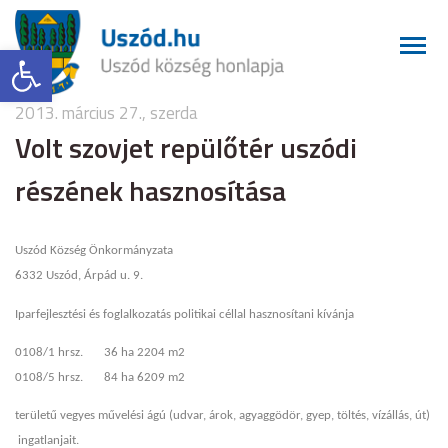
Eszköztár megnyitása
2013. március 27., szerda
Volt szovjet repülőtér uszódi
részének hasznosítása
Uszód Község Önkormányzata
6332 Uszód, Árpád u. 9.
Iparfejlesztési és foglalkozatás politikai céllal hasznosítani kívánja
0108/1 hrsz.
36 ha 2204 m2
0108/5 hrsz.
84 ha 6209 m2
területű vegyes művelési ágú (udvar, árok, agyaggödör, gyep, töltés, vízállás, út)
ingatlanjait.