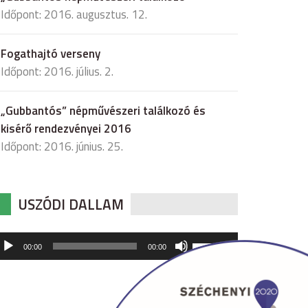
Időpont: 2016. augusztus. 12.
Fogathajtó verseny
Időpont: 2016. július. 2.
„Gubbantós” népművészeri találkozó és
kisérő rendezvényei 2016
Időpont: 2016. június. 25.
USZÓDI DALLAM
udió
A
00:00
00:00
hangerő
játszó
növeléséhez,
illetőleg
csökkentéséhez
a