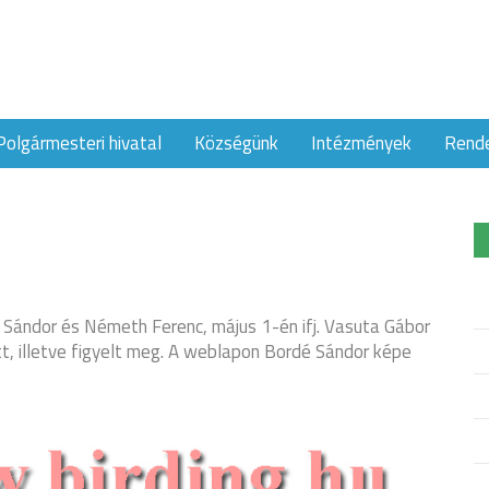
Polgármesteri hivatal
Községünk
Intézmények
Rend
 Sándor és Németh Ferenc, május 1-én ifj. Vasuta Gábor
tt, illetve figyelt meg. A weblapon Bordé Sándor képe