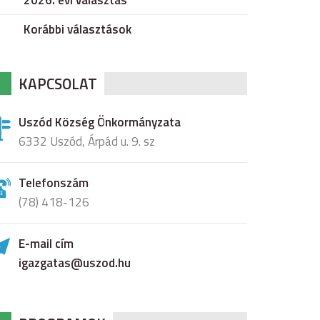
2026. évi választás
Korábbi választások
KAPCSOLAT
Uszód Község Önkormányzata
6332 Uszód, Árpád u. 9. sz
Telefonszám
(78) 418-126
E-mail cím
igazgatas@uszod.hu