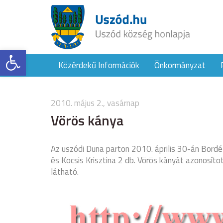
Eszköztár megnyitása
Közérdekű Információk
Önkormányzat
2010. május 2., vasárnap
Vörös kánya
Az uszódi Duna parton 2010. április 30-án Bordé
és Kocsis Krisztina 2 db. Vörös kányát azonosíto
látható.