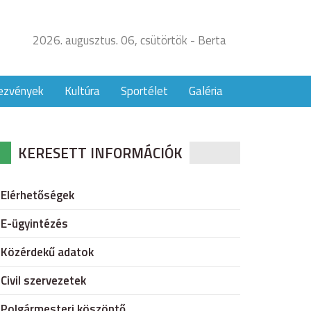
2026. augusztus. 06, csütörtök - Berta
ezvények
Kultúra
Sportélet
Galéria
KERESETT INFORMÁCIÓK
Elérhetőségek
E-ügyintézés
Közérdekű adatok
Civil szervezetek
Polgármesteri köszöntő