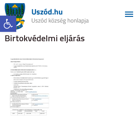
Eszköztár megnyitása
Birtokvédelmi eljárás