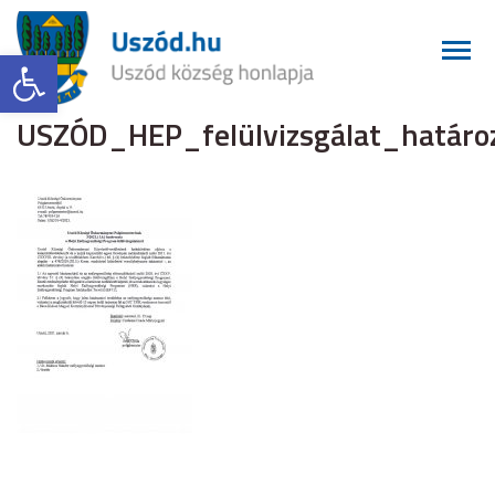
Eszköztár megnyitása
USZÓD_HEP_felülvizsgálat_határo