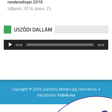
rendezvényei 2016
Időpont: 2016. június. 25.
USZÓDI DALLAM
Audió
00:00
00:00
lejátszó
Copyright © 2026 uszod.hu Minden jog fenntartva. •
Készítette:
fridrik.me