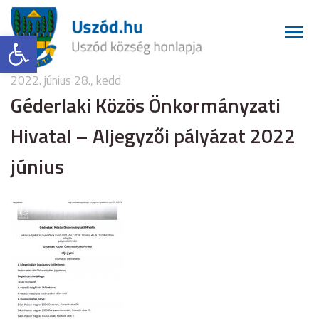
Eszköztár megnyitása
2022. június 28., kedd
Géderlaki Közös Önkormányzati
Hivatal – Aljegyzői pályázat 2022
június