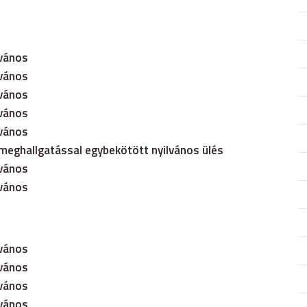
lvános
lvános
lvános
lvános
lvános
zmeghallgatással egybekötött nyilvános ülés
lvános
lvános
lvános
lvános
lvános
lvános