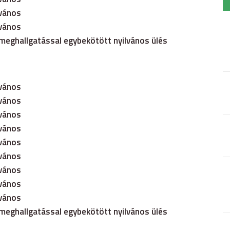
lvános
lvános
zmeghallgatással egybekötött nyilvános ülés
lvános
lvános
lvános
lvános
lvános
lvános
lvános
lvános
lvános
zmeghallgatással egybekötött nyilvános ülés