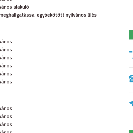
lvános alakuló
zmeghallgatással egybekötött nyilvános ülés
lvános
lvános
lvános
lvános
lvános
lvános
lvános
lvános
lvános
lvános