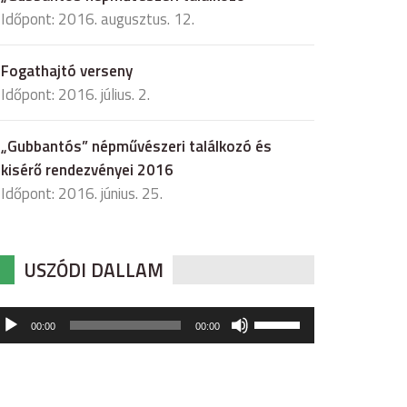
Időpont: 2016. augusztus. 12.
Fogathajtó verseny
Időpont: 2016. július. 2.
„Gubbantós” népművészeri találkozó és
kisérő rendezvényei 2016
Időpont: 2016. június. 25.
USZÓDI DALLAM
udió
A
00:00
00:00
hangerő
játszó
növeléséhez,
illetőleg
csökkentéséhez
a