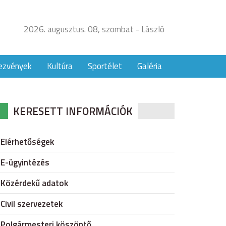
2026. augusztus. 08, szombat - László
ezvények
Kultúra
Sportélet
Galéria
KERESETT INFORMÁCIÓK
Elérhetőségek
E-ügyintézés
Közérdekű adatok
Civil szervezetek
Polgármesteri köszöntő