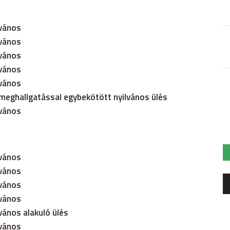
lvános
lvános
lvános
lvános
lvános
zmeghallgatással egybekötött nyilvános ülés
lvános
lvános
lvános
A
lvános
le
lvános
vános alakuló ülés
lvános