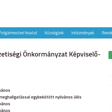
Polgármesteri hivatal
Községünk
Intézmények
Rend
etiségi Önkormányzat Képviselő-
lvános
zmeghallgatással egybekötött nyilvános ülés
lvános
lvános