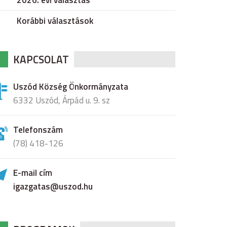
2026. évi választás
Korábbi választások
KAPCSOLAT
Uszód Község Önkormányzata
6332 Uszód, Árpád u. 9. sz
Telefonszám
(78) 418-126
E-mail cím
igazgatas@uszod.hu