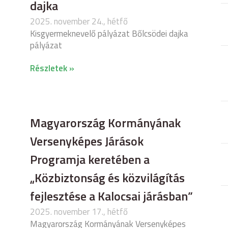
dajka
2025. november 24., hétfő
Kisgyermeknevelő pályázat Bőlcsödei dajka
pályázat
Részletek »
Magyarország Kormányának
Versenyképes Járások
Programja keretében a
„Közbiztonság és közvilágítás
fejlesztése a Kalocsai járásban”
2025. november 17., hétfő
Magyarország Kormányának Versenyképes