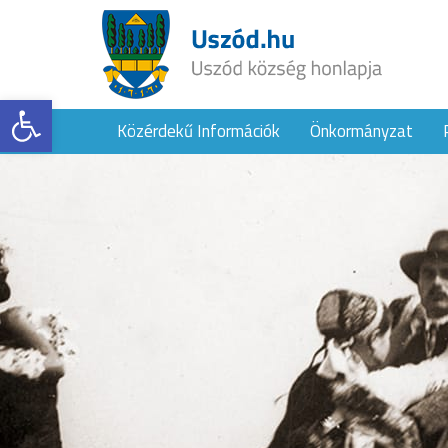
Eszköztár megnyitása
Közérdekű Információk
Önkormányzat