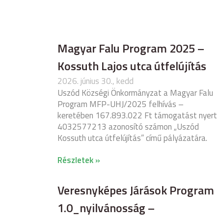
Magyar Falu Program 2025 –
Kossuth Lajos utca útfelújítás
2026. június 30., kedd
Uszód Községi Önkormányzat a Magyar Falu
Program MFP-UHJ/2025 felhívás –
keretében 167.893.022 Ft támogatást nyert
4032577213 azonosító számon „Uszód
Kossuth utca útfelújítás” című pályázatára.
Részletek »
Veresnyképes Járások Program
1.0_nyilvánosság –