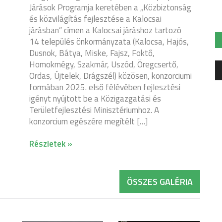
Járások Programja keretében a „Közbiztonság
és közvilágítás fejlesztése a Kalocsai
járásban” címen a Kalocsai járáshoz tartozó
14 település önkormányzata (Kalocsa, Hajós,
Dusnok, Bátya, Miske, Fajsz, Foktő,
Homokmégy, Szakmár, Uszód, Öregcsertő,
A
Ordas, Újtelek, Drágszél) közösen, konzorciumi
le
formában 2025. első félévében fejlesztési
igényt nyújtott be a Közigazgatási és
Területfejlesztési Minisztériumhoz. A
konzorcium egészére megítélt […]
Részletek »
ÖSSZES GALÉRIA