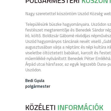
POLGÁRMESTERI
KÖSZÖN
Nagy szeretettel köszöntöm Uszód Község webl
Településünk büszke hagyományaira. Uszódon szü
festészet megteremtője és Benedek Sándor népi k
író, költő. Boldizsár Gáborné nívódíjas népművé
Uszód hagyományos táncának nevét viselő „Gub
augusztusában várja a néptánc és népi kultúra ir
viseletbe öltöztetett babákat, karcolt és festet
műemlékké nyilvánított Benedek Péter Emlékház,
Árpád utcai hársfasor, az egyik legszebb Duna-pa
Uszódon.
Bedi Gyula
polgármester
KÖZÉLETI
INFORMÁCIÓK