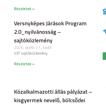
Részletek »
Versnyképes Járások Program
2.0_nyilvánosság –
sajtóközlemény
2026. április 21., kedd
VJP sajtóközlemény
Részletek »
Közalkalmazotti állás pályázat –
kisgyermek nevelő, bölcsődei