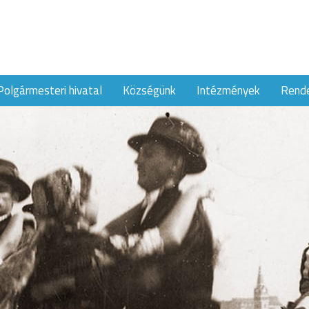
Polgármesteri hivatal
Községünk
Intézmények
Rend