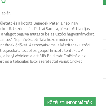
TŐ
apján.
letett és alkotott Benedek Péter, a népi naiv
öltő. Uszódon élt Raffai Sarolta, József Attila díjas
sz a világot bejárva mutatta be az uszódi hagyományokat.
bantós” Népművészeti Találkozó minden év
ánt érdeklődőket. Asszonyaink ma is készítenek uszódi
t tojásokat, kézzel és géppel hímzett terítőket. A
 a helyi védelem alatt álló Boldizsár Emlékház, az
rt és a település lakói szeretettel várják Önöket
KÖZÉLETI INFORMÁCIÓK