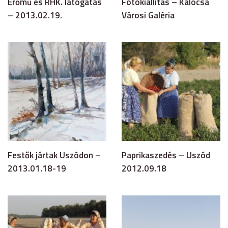
Erőmű és RHK. látogatás
Fotókiállítás – Kalocsa
– 2013.02.19.
Városi Galéria
Festők jártak Uszódon –
Paprikaszedés – Uszód
2013.01.18-19
2012.09.18