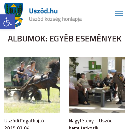
Eszköztár megnyitása
ALBUMOK:
EGYÉB ESEMÉNYEK
Uszódi Fogathajtó
Nagytétény – Uszód
2015.07.04.
bemutatkozik